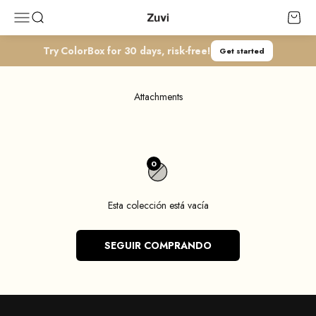
Ir al contenido
Zuvi
Abrir menú de navegación
Abrir búsqueda
Abrir c
Try ColorBox for 30 days, risk-free!
Get started
Attachments
0
Esta colección está vacía
SEGUIR COMPRANDO