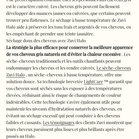
est le caractère cuivré. Les cheveux gris peuvent facilement
développer des nuances jaunes ou cuivrées, que certains peuvent
trouver peu flatteuses. Le séchage à basse température de Zuvi
Halo aide à préserver les tons frais et argentés de vos cheveux, en
les empêchant de prendre une teinte jaunâtre.
Séchage doux des cheveux avec Zuvi Halo
La stratégie la plus efficace pour conserver la meilleure apparence
de vos cheveux gris naturels est d'éviter la chaleur excessive
. Les
sèche-cheveux traditionnels et les outils chauffants peuvent
endommager les cheveux et les rendre cuivrés.
Le sèche-cheveux
Zuvi Halo
, un sèche-cheveux à basse température, offre une
solution douce. Sa technologie brevetée
LightCare
™ garantit que
vos cheveux sont séchés sans les exposer à des températures
élevées, réduisant ainsi le risque de changements de couleur
indésirables. Cette technologie s'avère également utile pour
maintenir les niveaux d'hydratation naturels des cheveux, en
évitant un séchage excessif qui peut conduire à des cheveux
faibles et cassants.
Les témoignages
des clients Zuvi montrent que
leurs cheveux paraissent plus lisses et plus brillants après être
passés au Halo.