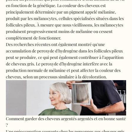
en fonction de la génétique. La couleur des cheveux est
principalement déterminée par un pigment appelé mélanine,
produit par les mélanocytes, cellules spécialisées situées dans les
follicules pileux. À mesure que nous vieillissons, les mélanocytes
produisent progressivement moins de mélanine ou cessent
complètement de fonctionner.
Des recherches récentes ont également montré qu'une
accumulation de peroxyde d'hydrogène dans les follicules pileux
peut se produire, ce qui peut également contribuer à l'apparition
de cheveux gris. Le peroxyde d’hydrogène interfère avec la
production normale de mélanine et peut affecter la couleur des
cheveux, selon un processus similaire à la décoloration.
Comment garder des cheveux argentés argentés et en bonne santé
?
Une préoccupation courante chez les personnes aux cheveux gris