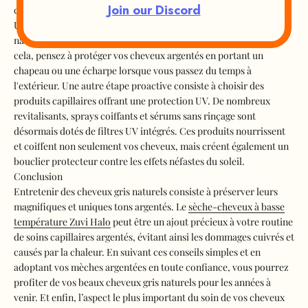
Join our Discord
cystéine. La formation de radicaux libres lors de l'exposition aux
UV contribue à ces dommages, entraînant une perte de la couleur
naturelle et l'apparition de tons jaunes ou cuivrés. Pour éviter
cela, pensez à protéger vos cheveux argentés en portant un
chapeau ou une écharpe lorsque vous passez du temps à
l'extérieur. Une autre étape proactive consiste à choisir des
produits capillaires offrant une protection UV. De nombreux
revitalisants, sprays coiffants et sérums sans rinçage sont
désormais dotés de filtres UV intégrés. Ces produits nourrissent
et coiffent non seulement vos cheveux, mais créent également un
bouclier protecteur contre les effets néfastes du soleil.
Conclusion
Entretenir des cheveux gris naturels consiste à préserver leurs
magnifiques et uniques tons argentés. Le
sèche-cheveux à basse
température Zuvi Halo
peut être un ajout précieux à votre routine
de soins capillaires argentés, évitant ainsi les dommages cuivrés et
causés par la chaleur. En suivant ces conseils simples et en
adoptant vos mèches argentées en toute confiance, vous pourrez
profiter de vos beaux cheveux gris naturels pour les années à
venir. Et enfin, l’aspect le plus important du soin de vos cheveux