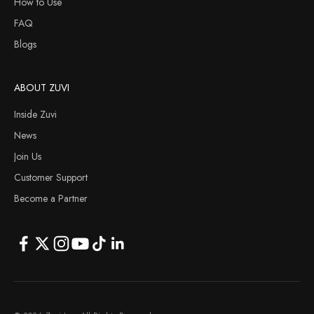
How to Use
FAQ
Blogs
ABOUT ZUVI
Inside Zuvi
News
Join Us
Customer Support
Become a Partner