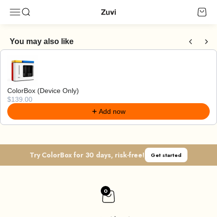
コンテンツへスキップ
Zuvi
メニューを開く
検索を開く
カート
You may also like
Use the Previous and Next buttons to navigate through product recomme
ColorBox (Device Only)
$139.00
Add now
Try ColorBox for 30 days, risk-free!
Get started
0