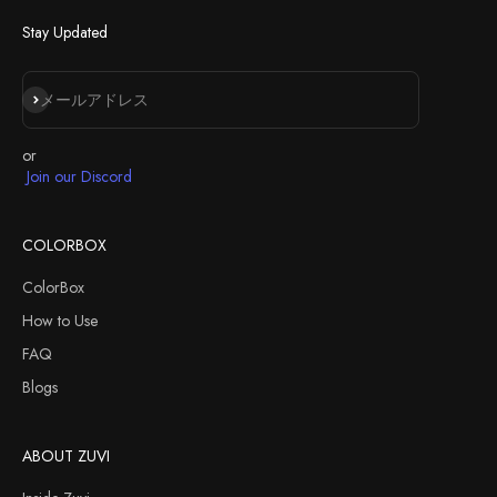
Stay Updated
登録
メールアドレス
or
Join our Discord
COLORBOX
ColorBox
How to Use
FAQ
Blogs
ABOUT ZUVI