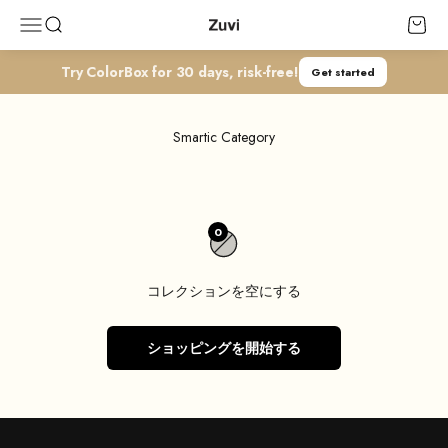
コンテンツへスキップ
Zuvi
メニューを開く
検索を開く
カート
Try ColorBox for 30 days, risk-free!
Get started
Smartic Category
0
コレクションを空にする
ショッピングを開始する